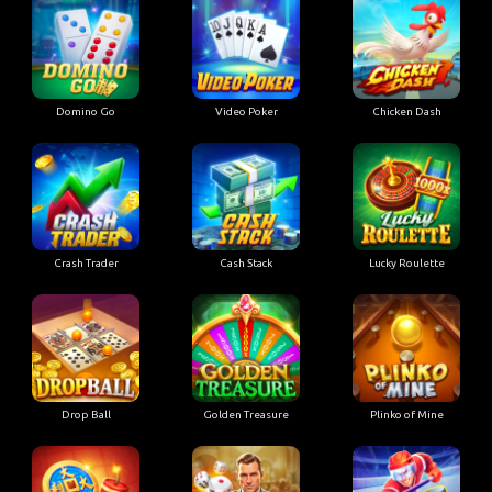
Domino Go
Video Poker
Chicken Dash
Crash Trader
Cash Stack
Lucky Roulette
Drop Ball
Golden Treasure
Plinko of Mine