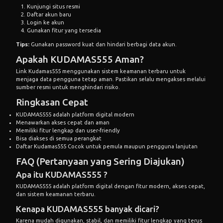
Kunjungi situs resmi
Daftar akun baru
Login ke akun
Gunakan fitur yang tersedia
Tips:
Gunakan password kuat dan hindari berbagi data akun.
Apakah KUDAMAS555 Aman?
Link Kudamas555
menggunakan sistem keamanan terbaru untuk
menjaga data pengguna tetap aman. Pastikan selalu mengakses melalui
sumber resmi untuk menghindari risiko.
Ringkasan Cepat
KUDAMAS555 adalah platform digital modern
Menawarkan akses cepat dan aman
Memiliki fitur lengkap dan user-friendly
Bisa diakses di semua perangkat
Daftar Kudamas555
Cocok untuk pemula maupun pengguna lanjutan
FAQ (Pertanyaan yang Sering Diajukan)
Apa itu KUDAMAS555 ?
KUDAMAS555 adalah platform digital dengan fitur modern, akses cepat,
dan sistem keamanan terbaru.
Kenapa KUDAMAS555 banyak dicari?
Karena mudah digunakan, stabil, dan memiliki fitur lengkap yang terus