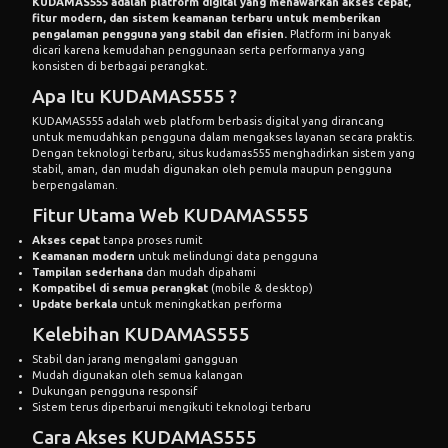
KUDAMAS555
adalah platform digital yang menawarkan akses cepat,
fitur modern, dan sistem keamanan terbaru untuk memberikan
pengalaman pengguna yang stabil dan efisien.
Platform ini banyak
dicari karena kemudahan penggunaan serta performanya yang
konsisten di berbagai perangkat.
Apa Itu KUDAMAS555 ?
KUDAMAS555 adalah web platform berbasis digital yang dirancang
untuk memudahkan pengguna dalam mengakses layanan secara praktis.
Dengan teknologi terbaru,
situs kudamas555
menghadirkan sistem yang
stabil, aman, dan mudah digunakan oleh pemula maupun pengguna
berpengalaman.
Fitur Utama
Web KUDAMAS555
Akses cepat
tanpa proses rumit
Keamanan modern
untuk melindungi data pengguna
Tampilan sederhana
dan mudah dipahami
Kompatibel di semua perangkat
(mobile & desktop)
Update berkala
untuk meningkatkan performa
Kelebihan KUDAMAS555
Stabil dan jarang mengalami gangguan
Mudah digunakan oleh semua kalangan
Dukungan pengguna responsif
Sistem terus diperbarui mengikuti teknologi terbaru
Cara Akses KUDAMAS555