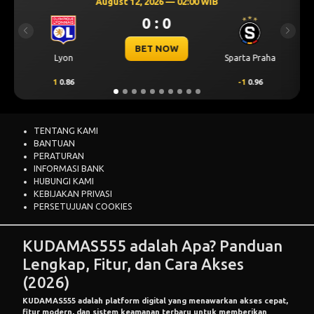
— 02:00 WIB
August 12, 2026 — 01:3
0
0 : 0
Previous
Next
OW
BET NOW
Sparta Praha
SK Sturm Graz
-1
0.96
-0.5
0.95
TENTANG KAMI
BANTUAN
PERATURAN
INFORMASI BANK
HUBUNGI KAMI
KEBIJAKAN PRIVASI
PERSETUJUAN COOKIES
KUDAMAS555 adalah Apa? Panduan
Lengkap, Fitur, dan Cara Akses
(2026)
KUDAMAS555
adalah platform digital yang menawarkan akses cepat,
fitur modern, dan sistem keamanan terbaru untuk memberikan