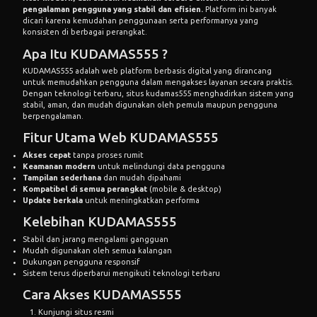
pengalaman pengguna yang stabil dan efisien.
Platform ini banyak
dicari karena kemudahan penggunaan serta performanya yang
konsisten di berbagai perangkat.
Apa Itu KUDAMAS555 ?
KUDAMAS555 adalah web platform berbasis digital yang dirancang
untuk memudahkan pengguna dalam mengakses layanan secara praktis.
Dengan teknologi terbaru,
situs kudamas555
menghadirkan sistem yang
stabil, aman, dan mudah digunakan oleh pemula maupun pengguna
berpengalaman.
Fitur Utama
Web KUDAMAS555
Akses cepat
tanpa proses rumit
Keamanan modern
untuk melindungi data pengguna
Tampilan sederhana
dan mudah dipahami
Kompatibel di semua perangkat
(mobile & desktop)
Update berkala
untuk meningkatkan performa
Kelebihan KUDAMAS555
Stabil dan jarang mengalami gangguan
Mudah digunakan oleh semua kalangan
Dukungan pengguna responsif
Sistem terus diperbarui mengikuti teknologi terbaru
Cara Akses KUDAMAS555
Kunjungi situs resmi