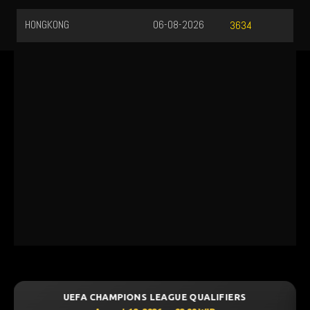
HONGKONG
06-08-2026
3634
GUE QUALIFIERS
UEFA CHAMPIONS LEAGUE Q