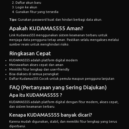
Daftar akun baru
Login ke akun
Gunakan fitur yang tersedia
Tips:
Gunakan password kuat dan hindari berbagi data akun.
Apakah KUDAMAS555 Aman?
Link Kudamas555
menggunakan sistem keamanan terbaru untuk
menjaga data pengguna tetap aman. Pastikan selalu mengakses melalui
sumber resmi untuk menghindari risiko.
Ringkasan Cepat
KUDAMAS555 adalah platform digital modern
Menawarkan akses cepat dan aman
Memiliki fitur lengkap dan user-friendly
Bisa diakses di semua perangkat
Daftar Kudamas555
Cocok untuk pemula maupun pengguna lanjutan
FAQ (Pertanyaan yang Sering Diajukan)
Apa itu KUDAMAS555 ?
KUDAMAS555 adalah platform digital dengan fitur modern, akses cepat,
dan sistem keamanan terbaru.
Kenapa KUDAMAS555 banyak dicari?
Karena mudah digunakan, stabil, dan memiliki fitur lengkap yang terus
diperbarui.