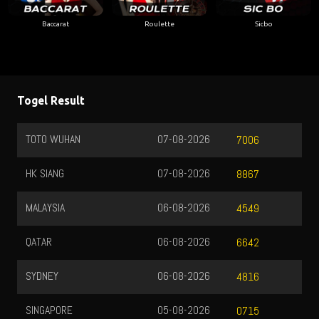
Baccarat
Roulette
Sicbo
Togel Result
TOTO WUHAN
07-08-2026
7006
HK SIANG
07-08-2026
8867
MALAYSIA
06-08-2026
4549
QATAR
06-08-2026
6642
SYDNEY
06-08-2026
4816
SINGAPORE
05-08-2026
0715