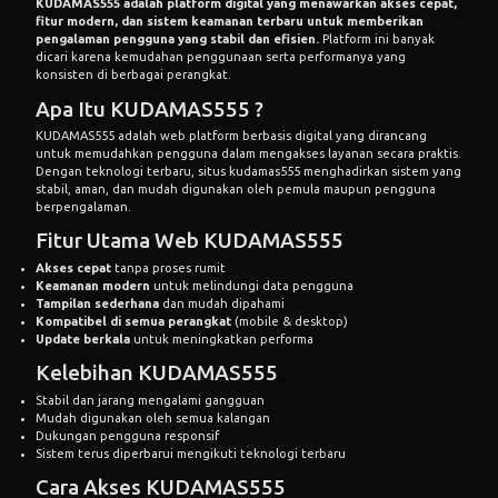
KUDAMAS555
adalah platform digital yang menawarkan akses cepat,
fitur modern, dan sistem keamanan terbaru untuk memberikan
pengalaman pengguna yang stabil dan efisien.
Platform ini banyak
dicari karena kemudahan penggunaan serta performanya yang
konsisten di berbagai perangkat.
Apa Itu KUDAMAS555 ?
KUDAMAS555 adalah web platform berbasis digital yang dirancang
untuk memudahkan pengguna dalam mengakses layanan secara praktis.
Dengan teknologi terbaru,
situs kudamas555
menghadirkan sistem yang
stabil, aman, dan mudah digunakan oleh pemula maupun pengguna
berpengalaman.
Fitur Utama
Web KUDAMAS555
Akses cepat
tanpa proses rumit
Keamanan modern
untuk melindungi data pengguna
Tampilan sederhana
dan mudah dipahami
Kompatibel di semua perangkat
(mobile & desktop)
Update berkala
untuk meningkatkan performa
Kelebihan KUDAMAS555
Stabil dan jarang mengalami gangguan
Mudah digunakan oleh semua kalangan
Dukungan pengguna responsif
Sistem terus diperbarui mengikuti teknologi terbaru
Cara Akses KUDAMAS555