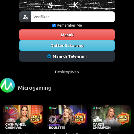
Remember Me
Masuk
Daftar Sekarang
Main di Telegram
Desktop
Wap
Microgaming