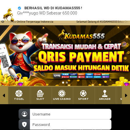
Giv***yugo WD Sebesar 650.000
Situs Online Terpercaya Indonesia
Selamat Datang di KUDAMAS555 Situs Online Ter
TOGEL
SLOT
LIVE CASINO
SPORT
ARCADE
SABU