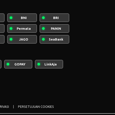
BNI
BRI
Permata
PANIN
JAGO
SeaBank
GOPAY
LinkAja
RIVASI
|
PERSETUJUAN COOKIES