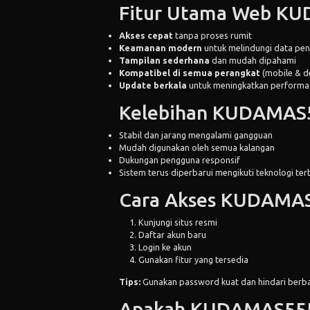
Fitur Utama
Web KU
Akses cepat
tanpa proses rumit
Keamanan modern
untuk melindungi data pe
Tampilan sederhana
dan mudah dipahami
Kompatibel di semua perangkat
(mobile & d
Update berkala
untuk meningkatkan performa
Kelebihan KUDAMAS
Stabil dan jarang mengalami gangguan
Mudah digunakan oleh semua kalangan
Dukungan pengguna responsif
Sistem terus diperbarui mengikuti teknologi ter
Cara Akses KUDAMA
Kunjungi situs resmi
Daftar akun baru
Login ke akun
Gunakan fitur yang tersedia
Tips:
Gunakan password kuat dan hindari berba
Apakah KUDAMAS55