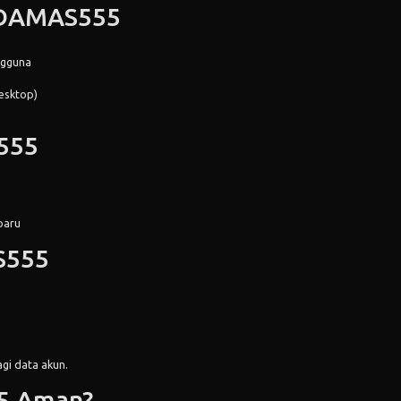
DAMAS555
ngguna
esktop)
555
baru
S555
gi data akun.
5 Aman?