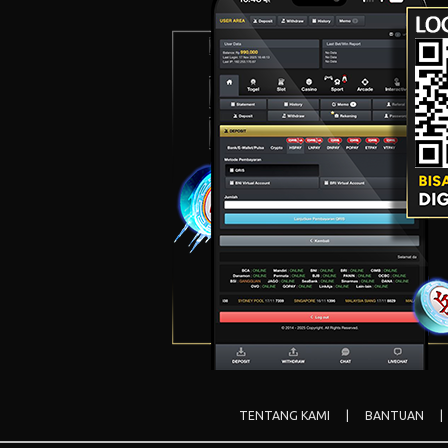
TENTANG KAMI
|
BANTUAN
|