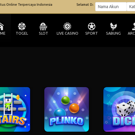
nline Terpercaya Indonesia
Selamat Datang di KUDAMAS555 Situs Onl
ME
TOGEL
SLOT
LIVE CASINO
SPORT
SABUNG
ARC