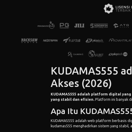
KUDAMAS555 adal
Akses (2026)
KUDAMAS555
adalah platform digital yan
yang stabil dan efisien.
Platform ini banyak d
Apa Itu KUDAMAS555
KUDAMAS555 adalah web platform berbasis digi
kudamas555
menghadirkan sistem yang stabil